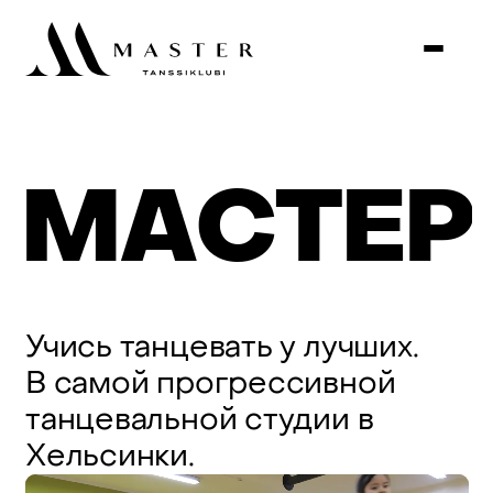
М
А
С
Т
Е
Р
Учись
танцевать
у
лучших.
В
самой
прогрессивной
танцевальной
студии
в
Хельсинки.