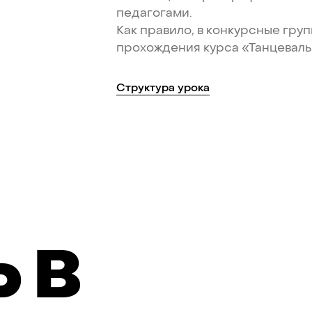
педагогами.
Как
правило,
в
конкурсные
гру
прохождения
курса
«Танцевал
Структура
урока
Ь
В