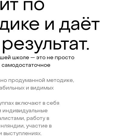
ит
по
дике
и
даёт
результат.
ашей
школе
—
это
не
просто
и
самодостаточное
ьно
продуманной
методике,
абильных
и
видимых
уппах
включают
в
себя
и
индивидуальные
алистами,
работу
в
нляндии,
участие
в
и
выступлениях.