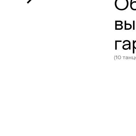
О
вы
га
(10
танц