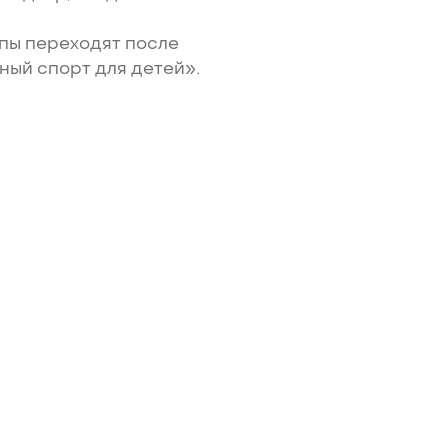
ппы
переходят
после
ьный
спорт
для
детей».