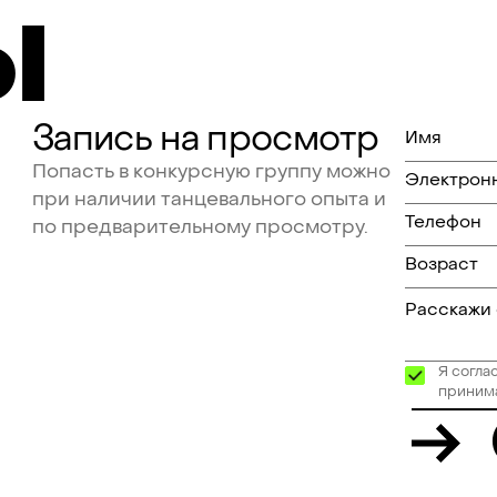
Ы
Запись
на
просмотр
Попасть
в
конкурсную
группу
можно
при
наличии
танцевального
опыта
и
по
предварительному
просмотру.
Я согла
принима