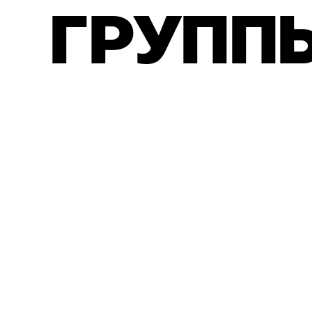
Г
Р
У
П
П