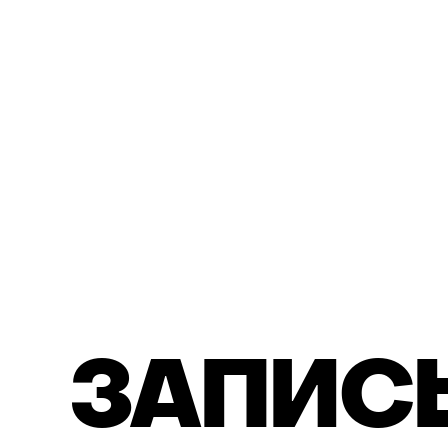
З
А
П
И
С