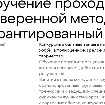
бучение
проход
веренной
мето
рантированный
ев)
Конкурсные
бальные
танцы
в
н
хобби,
а
полноценное,
зрелое
творчество.
Обучение
проходит
по
тщател
которая
позволяет
добиться
ст
результатов.
Занятия
в
наших
конкурсных
гр
сбалансированные
групповые
тренировки
с
ведущими
специ
окружении
лучших
танцоров
Фи
спортивных
сборах,
конкурсах