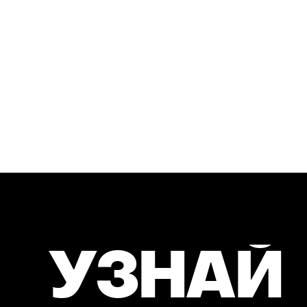
У
З
Н
А
Й