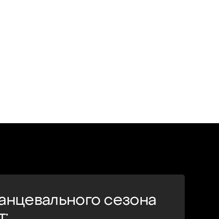
танцевального сезона
т: