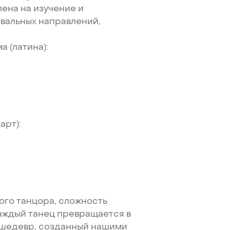
лена
на
изучение
и
евальных
направлений,
ма
(латина):
арт):
ого
танцора,
сложность
аждый
танец
превращается
в
шедевр,
созданный
нашими