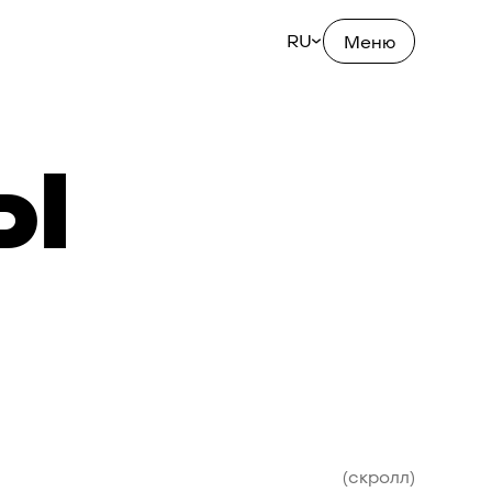
RU
Меню
Ы
(скролл)