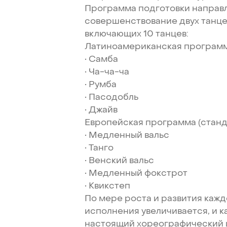
Программа
подготовки
направ
совершенствование
двух
танц
включающих
10
танцев:
Латиноамериканская
програм
•
Самба
•
Ча-ча-ча
•
Румба
•
Пасодобль
•
Джайв
Европейская
программа
(станд
•
Медленный
вальс
•
Танго
•
Венский
вальс
•
Медленный
фокстрот
•
Квикстеп
По
мере
роста
и
развития
кажд
исполнения
увеличивается,
и
к
настоящий
хореографический