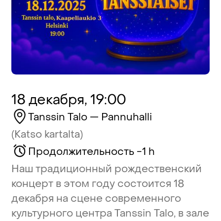
18 декабря, 19:00
Tanssin
Talo
—
Pannuhalli
(Katso
kartalta)
Продолжительность
-
1
h
Наш
традиционный
рождественский
концерт
в
этом
году
состоится
18
декабря
на
сцене
современного
культурного
центра
Tanssin
Talo,
в
зале