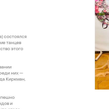
в
а)
состоялся
ме
танцев
ство
этого
вании
реди
них
—
да
Киркман,
спешно
ндов
и