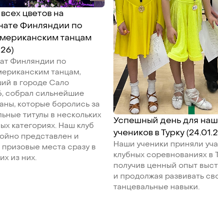
всех цветов на
нате Финляндии по
американским танцам
026)
ат Финляндии по
мериканским танцам,
ий в городе Сало
26, собрал сильнейшие
аны, которые боролись за
ьные титулы в нескольких
Успешный день для наш
ых категориях. Наш клуб
учеников в Турку (24.01.
ойно представлен и
Наши ученики приняли уча
 призовые места сразу в
клубных соревнованиях в Т
их из них.
получив ценный опыт выс
и продолжая развивать св
танцевальные навыки.