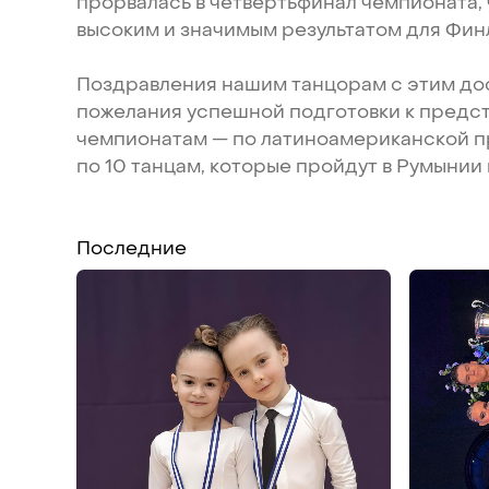
прорвалась
в
четвертьфинал
чемпионата,
высоким
и
значимым
результатом
для
Фин
Поздравления
нашим
танцорам
с
этим
до
пожелания
успешной
подготовки
к
предс
чемпионатам
—
по
латиноамериканской
п
по
10
танцам,
которые
пройдут
в
Румынии
Последние