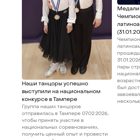
Медали 
Чемпио
латино
(31.01.2
Чемпион
латиноа
прошедш
31.01.20
пары стр
национал
возрастн
Наши танцоры успешно
был дост
выступили на национальном
завоевал
конкурсе в Тампере
нескольк
Группа наших танцоров
отправилась в Тампере 07.02.2026,
чтобы принять участие в
национальных соревнованиях,
получить ценный опыт и провести