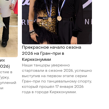
Прекрасное начало сезона
2026 на Гран-при в
Киркконумми
их
Наши танцоры уверенно
2026)
стартовали в сезоне 2026, успешно
стие в
выступив на первом этапе серии
урку,
Гран-при по танцевальному спорту,
туплений
который прошёл 17 января 2026
ои
года в городе Киркконумми.