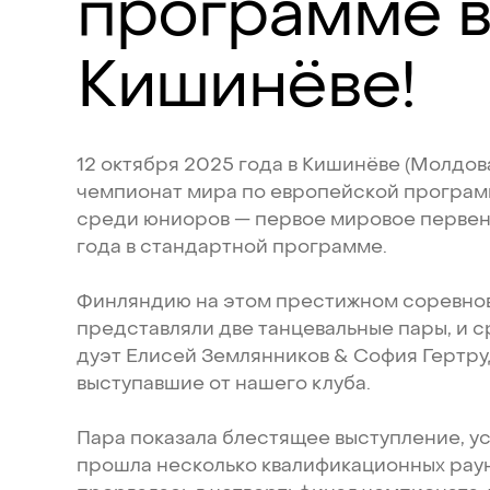
программе
Кишинёве!
12
октября
2025
года
в
Кишинёве
(Молдов
чемпионат
мира
по
европейской
програм
среди
юниоров
—
первое
мировое
первен
года
в
стандартной
программе.
Финляндию
на
этом
престижном
соревно
представляли
две
танцевальные
пары,
и
с
дуэт
Елисей
Землянников
&
София
Гертру
выступавшие
от
нашего
клуба.
Пара
показала
блестящее
выступление,
у
прошла
несколько
квалификационных
рау