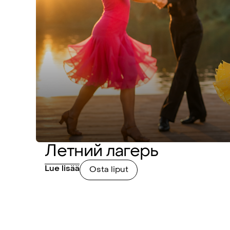
Летний лагерь
Lue lisää
Osta liput