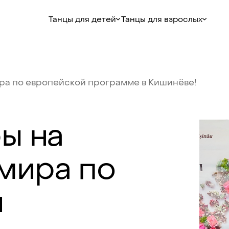
Танцы для детей
Танцы для взрослых
ра
по
европейской
программе
в
Кишинёве!
ры
на
мира
по
й