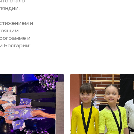
что
стало
ляндии.
стижением
и
тоящим
рограмме
и
и
Болгарии!