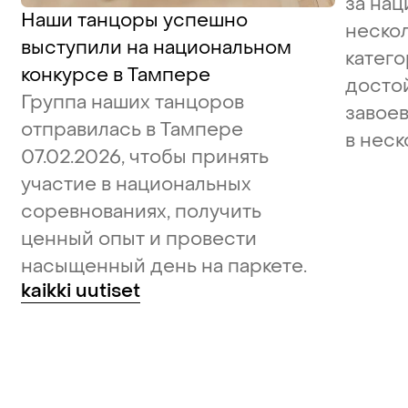
за нац
Наши танцоры успешно
неско
выступили на национальном
катего
конкурсе в Тампере
досто
Группа наших танцоров
завое
отправилась в Тампере
в неск
07.02.2026, чтобы принять
участие в национальных
соревнованиях, получить
ценный опыт и провести
насыщенный день на паркете.
kaikki uutiset