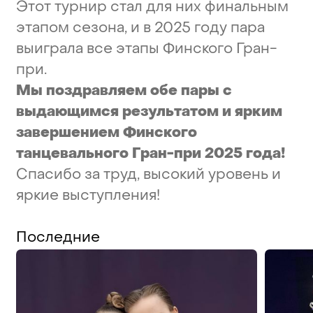
Этот
турнир
стал
для
них
финальным
этапом
сезона,
и
в
2025
году
пара
выиграла
все
этапы
Финского
Гран-
при.
Мы
поздравляем
обе
пары
с
выдающимся
результатом
и
ярким
завершением
Финского
танцевального
Гран-при
2025
года!
Спасибо
за
труд,
высокий
уровень
и
яркие
выступления!
Последние