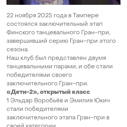
22
ноября
2025
года
в
Тампере
состоялся
заключительный
этап
Финского
танцевального
Гран-при,
завершивший
серию
Гран-при
этого
сезона.
Наш
клуб
был
представлен
двумя
танцевальными
парами,
и
обе
стали
победителями
своего
заключительного
Гран-при.
«Дети-2»,
открытый
класс
1
Эльдар
Воробьёв
и
Эмилия
Юкич
стали
победителями
заключительного
этапа
Гран-при
в
своей
категории.