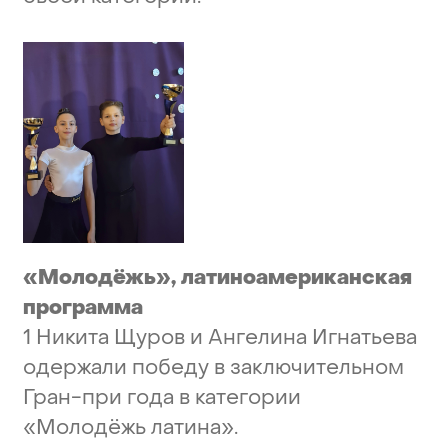
«Молодёжь»,
латиноамериканская
программа
1
Никита
Щуров
и
Ангелина
Игнатьева
одержали
победу
в
заключительном
Гран-при
года
в
категории
«Молодёжь
латина».