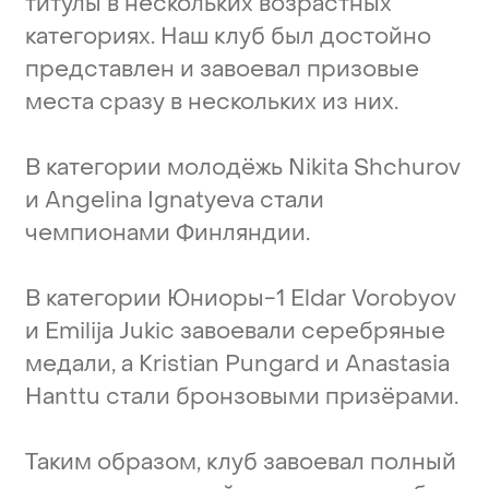
титулы
в
нескольких
возрастных
категориях.
Наш
клуб
был
достойно
представлен
и
завоевал
призовые
места
сразу
в
нескольких
из
них.
В
категории
молодёжь
Nikita
Shchurov
и
Angelina
Ignatyeva
стали
чемпионами
Финляндии.
В
категории
Юниоры-1
Eldar
Vorobyov
и
Emilija
Jukic
завоевали
серебряные
медали,
а
Kristian
Pungard
и
Anastasia
Hanttu
стали
бронзовыми
призёрами.
Таким
образом,
клуб
завоевал
полный