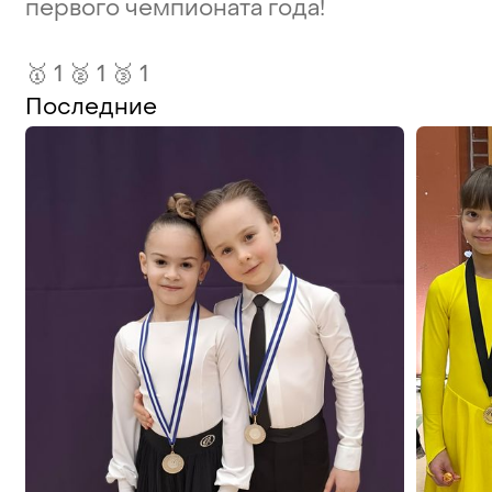
первого
чемпионата
года!
🥇
1
🥈
1
🥉
1
Последние