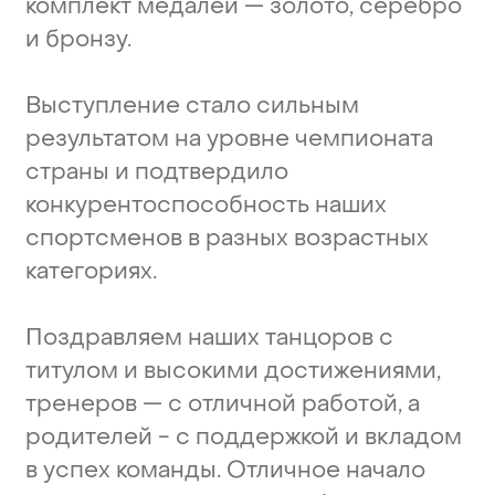
комплект
медалей
—
золото,
серебро
и
бронзу.
Выступление
стало
сильным
результатом
на
уровне
чемпионата
страны
и
подтвердило
конкурентоспособность
наших
спортсменов
в
разных
возрастных
категориях.
Поздравляем
наших
танцоров
с
титулом
и
высокими
достижениями,
тренеров
—
с
отличной
работой,
а
родителей
-
с
поддержкой
и
вкладом
в
успех
команды.
Отличное
начало