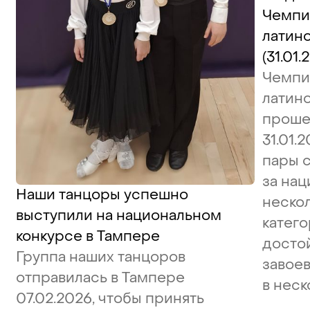
Чемпи
латин
(31.01.
Чемпи
латин
проше
31.01.
пары 
за нац
Наши танцоры успешно
неско
выступили на национальном
катего
конкурсе в Тампере
досто
Группа наших танцоров
завое
отправилась в Тампере
в неск
07.02.2026, чтобы принять