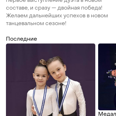
первое
выступление
дуэта
в
новом
составе,
и
сразу
—
двойная
победа!
Желаем
дальнейших
успехов
в
новом
танцевальном
сезоне!
Последние
Медали