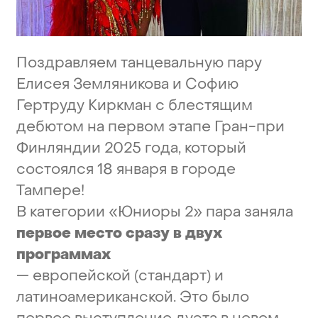
Поздравляем
танцевальную
пару
Елисея
Земляникова
и
Софию
Гертруду
Киркман
с
блестящим
дебютом
на
первом
этапе
Гран-при
Финляндии
2025
года,
который
состоялся
18
января
в
городе
Тампере!
В
категории
«Юниоры
2»
пара
заняла
первое
место
сразу
в
двух
программах
—
европейской
(стандарт)
и
латиноамериканской.
Это
было