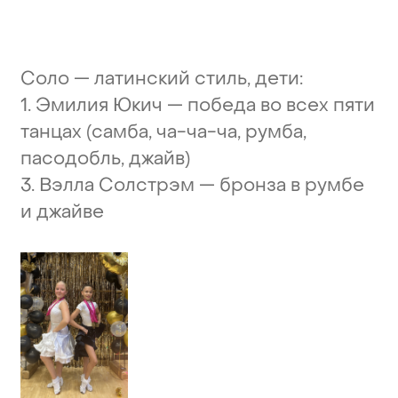
Соло
—
латинский
стиль,
дети:
1.
Эмилия
Юкич
—
победа
во
всех
пяти
танцах
(самба,
ча-ча-ча,
румба,
пасодобль,
джайв)
3.
Вэлла
Солстрэм
—
бронза
в
румбе
и
джайве