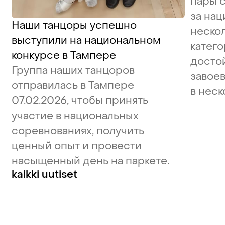
пары 
за нац
Наши танцоры успешно
неско
выступили на национальном
катего
конкурсе в Тампере
досто
Группа наших танцоров
завое
отправилась в Тампере
в неск
07.02.2026, чтобы принять
участие в национальных
соревнованиях, получить
ценный опыт и провести
насыщенный день на паркете.
kaikki uutiset