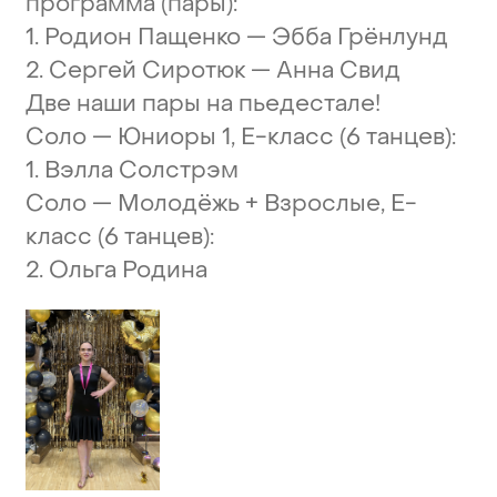
программа
(пары):
1.
Родион
Пащенко
—
Эбба
Грёнлунд
2.
Сергей
Сиротюк
—
Анна
Свид
Две
наши
пары
на
пьедестале!
Соло
—
Юниоры
1,
Е-класс
(6
танцев):
1.
Вэлла
Солстрэм
Соло
—
Молодёжь
+
Взрослые,
Е-
класс
(6
танцев):
2.
Ольга
Родина