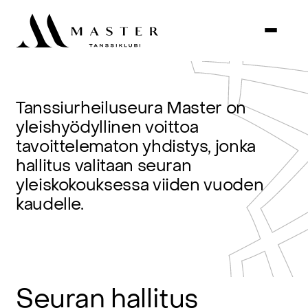
Tanssiurheiluseura
Master
on
yleishyödyllinen
voittoa
tavoittelematon
yhdistys,
jonka
hallitus
valitaan
seuran
yleiskokouksessa
viiden
vuoden
kaudelle.
Seuran
hallitus