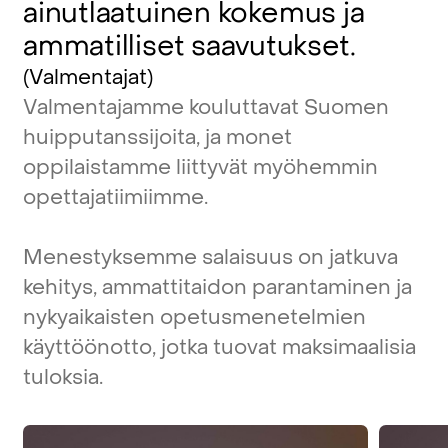
ainutlaatuinen
kokemus
ja
ammatilliset
saavutukset.
(Valmentajat)
Valmentajamme
kouluttavat
Suomen
huipputanssijoita,
ja
monet
oppilaistamme
liittyvät
myöhemmin
opettajatiimiimme.
Menestyksemme
salaisuus
on
jatkuva
kehitys,
ammattitaidon
parantaminen
ja
nykyaikaisten
opetusmenetelmien
käyttöönotto,
jotka
tuovat
maksimaalisia
tuloksia.