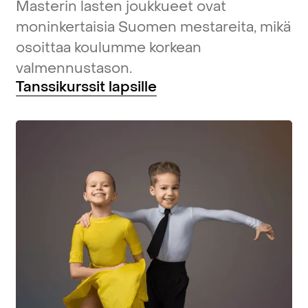
Masterin
lasten
joukkueet
ovat
moninkertaisia
Suomen
mestareita,
mikä
osoittaa
koulumme
korkean
valmennustason.
Tanssikurssit
lapsille