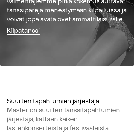
valmentajiemme
pitkä
kokemus
auttavat
tanssipareja
menestymään
kilpailuissa
ja
voivat
jopa
avata
ovet
ammattilaisuralle.
Kilpatanssi
Suurten
tapahtumien
järjestäjä
Master
on
suurten
tanssitapahtumien
järjestäjä,
kattaen
kaiken
lastenkonserteista
ja
festivaaleista