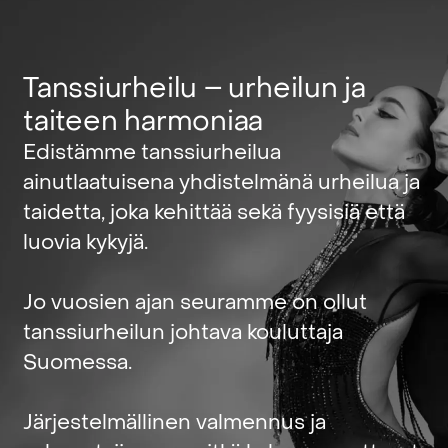
Tanssiurheilu
–
urheilun
ja
taiteen
harmoniaa
Edistämme
tanssiurheilua
ainutlaatuisena
yhdistelmänä
urheilua
ja
taidetta,
joka
kehittää
sekä
fyysisiä
että
luovia
kykyjä.
Jo
vuosien
ajan
seuramme
on
ollut
tanssiurheilun
johtava
kouluttaja
Suomessa.
Järjestelmällinen
valmennus
ja