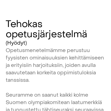
Tehokas
opetusjärjestelmä
(Hyödyt)
Opetusmenetelmämme
perustuu
fyysisten
ominaisuuksien
kehittämiseen
ja
erityisiin
harjoituksiin,
joiden
avulla
saavutetaan
korkeita
oppimistuloksia
tanssissa.
Seuramme
on
saanut
kaikki
kolme
Suomen
olympiakomitean
laatumerkkiä
ja
tunnustettu
tähtiseuraksi
seuraavissa