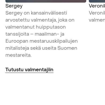
Sergey
Veroni
Sergey on kansainvälisesti
Veroni
arvostettu valmentaja, joka on
valmen
valmentanut huipputason
tanssijoita – maailman- ja
Euroopan mestaruuskilpailujen
mitalisteja sekä useita Suomen
mestareita.
Tutustu valmentajiin