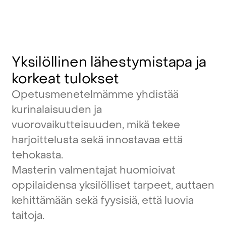
Yksilöllinen
lähestymistapa
ja
korkeat
tulokset
Opetusmenetelmämme
yhdistää
kurinalaisuuden
ja
vuorovaikutteisuuden,
mikä
tekee
harjoittelusta
sekä
innostavaa
että
tehokasta.
Masterin
valmentajat
huomioivat
oppilaidensa
yksilölliset
tarpeet,
auttaen
kehittämään
sekä
fyysisiä,
että
luovia
taitoja.