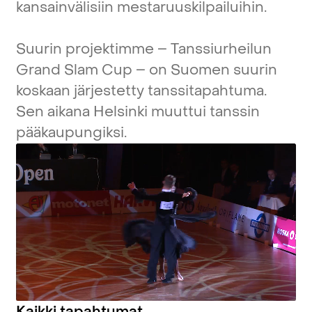
kansainvälisiin
mestaruuskilpailuihin.
Suurin
projektimme
–
Tanssiurheilun
Grand
Slam
Cup
–
on
Suomen
suurin
koskaan
järjestetty
tanssitapahtuma.
Sen
aikana
Helsinki
muuttui
tanssin
pääkaupungiksi.
Kaikki
tapahtumat