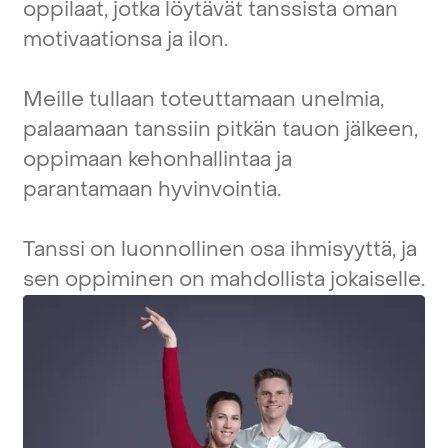
oppilaat,
jotka
löytävät
tanssista
oman
motivaationsa
ja
ilon.
Meille
tullaan
toteuttamaan
unelmia,
palaamaan
tanssiin
pitkän
tauon
jälkeen,
oppimaan
kehonhallintaa
ja
parantamaan
hyvinvointia.
Tanssi
on
luonnollinen
osa
ihmisyyttä,
ja
sen
oppiminen
on
mahdollista
jokaiselle.