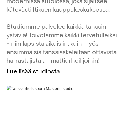
modernissa
studiossa,
joka
sijaitsee
kätevästi
Itiksen
kauppakeskuksessa.
Studiomme
palvelee
kaikkia
tanssin
ystäviä!
Toivotamme
kaikki
tervetulleiksi
-
niin
lapsista
aikuisiin,
kuin
myös
ensimmäisiä
tanssiaskeleitaan
ottavista
harrastajista
ammattiurheilijoihin!
Lue
lisää
studiosta