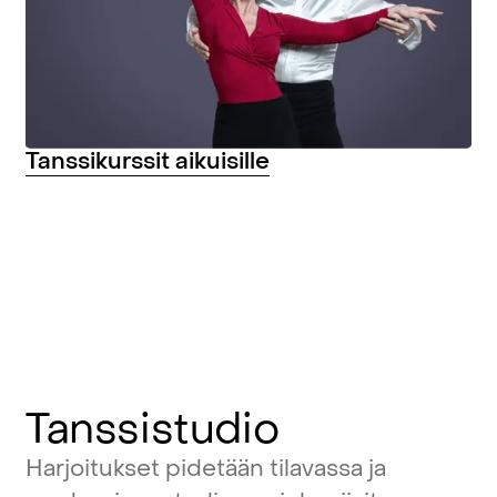
Tanssikurssit
aikuisille
Tanssistudio
Harjoitukset
pidetään
tilavassa
ja