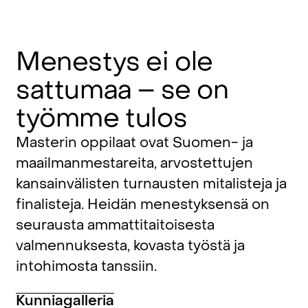
Menestys
ei
ole
sattumaa
–
se
on
työmme
tulos
Masterin oppilaat ovat Suomen- ja
maailmanmestareita, arvostettujen
kansainvälisten turnausten mitalisteja ja
finalisteja. Heidän menestyksensä on
seurausta ammattitaitoisesta
valmennuksesta, kovasta työstä ja
intohimosta tanssiin.
Kunniagalleria