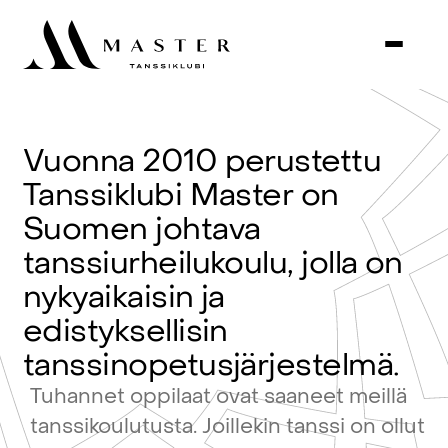
Vuonna
2010
perustettu
Tanssiklubi
Master
on
Suomen
johtava
tanssiurheilukoulu,
jolla
on
nykyaikaisin
ja
edistyksellisin
tanssinopetusjärjestelmä.
Tuhannet
oppilaat
ovat
saaneet
meillä
tanssikoulutusta.
Joillekin
tanssi
on
ollut