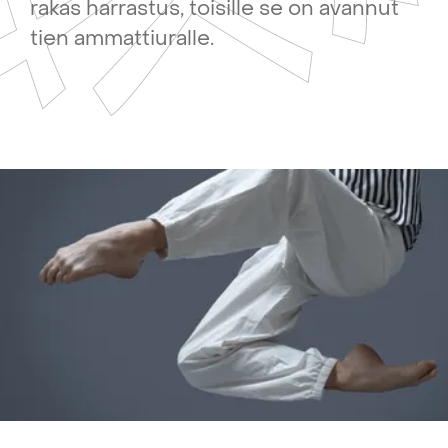
rakas
harrastus,
toisille
se
on
avannut
tien
ammattiuralle.