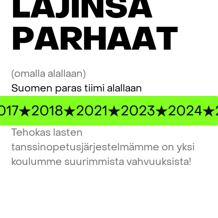
L
A
J
I
N
S
A
P
A
R
H
A
A
T
(omalla alallaan)
Suomen paras tiimi alallaan
17
2018
2021
2023
2024
2
Tehokas
lasten
tanssinopetusjärjestelmämme
on
yksi
koulumme
suurimmista
vahvuuksista!