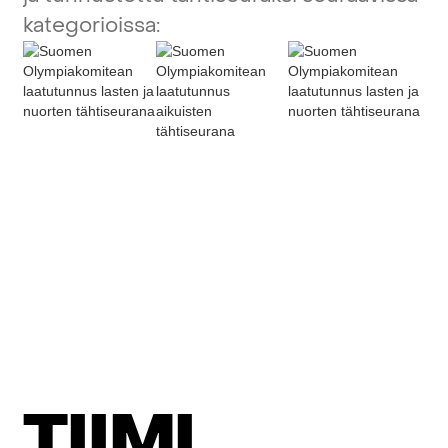
kategorioissa:
T
I
I
M
I