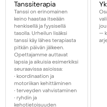
Tanssiterapia
Yk
Tanssi on erinomainen
Os
keino haastaa itseään
val
henkisellä ja fyysisellä
jou
tasolla. Urheilun lisäksi
— k
tanssi käy lähes terapiasta
arj
pitkän päivän jälkeen.
Opettajamme auttavat
lapsia ja aikuisia esimerkiksi
seuraavissa asioissa:
• koordinaation ja
motoriikan kehittäminen
• terveyden vahvistaminen
• ryhdin ja
kehotietoisuuden