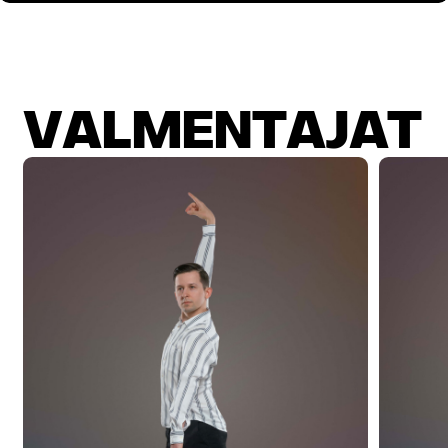
V
A
L
M
E
N
T
A
J
A
T