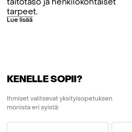
taitotaso
ja
henkilökohtaiset
tarpeet.
Lue
lisää
KENELLE
SOPII?
Ihmiset
valitsevat
yksityisopetuksen
monista
eri
syistä: