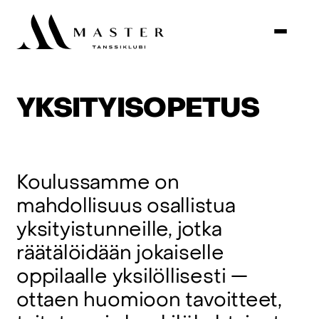
YKSITYISOPETUS
Koulussamme
on
mahdollisuus
osallistua
yksityistunneille,
jotka
räätälöidään
jokaiselle
oppilaalle
yksilöllisesti
—
ottaen
huomioon
tavoitteet,