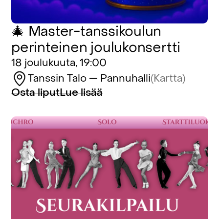
🎄 Master-tanssikoulun
perinteinen joulukonsertti
18 joulukuuta, 19:00
Tanssin Talo — Pannuhalli
(Kartta)
Osta liput
Lue lisää