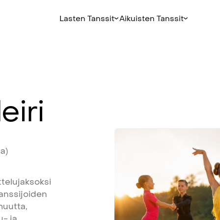
Lasten Tanssit
Aikuisten Tanssit
eiri
ta)
ttelujaksoksi
anssijoiden
muutta,
lu-
ja