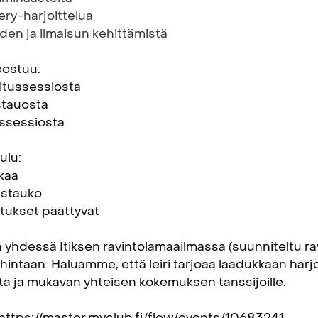
ery-harjoittelua
en ja ilmaisun kehittämistä
oostuu:
itussessiosta
stauosta
ussessiosta
ulu:
lkaa
astauko
itukset päättyvät
 yhdessä Itiksen ravintolamaailmassa (suunniteltu ravi
in hintaan. Haluamme, että leiri tarjoaa laadukkaan harj
ttä ja mukavan yhteisen kokemuksen tanssijoille.
: https://master.myclub.fi/flow/events/10683241