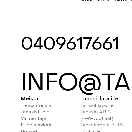
0409617661
INFO@TA
Meistä
Tanssit lapsille
Tietoa meistä
Tanssit lapsille
Tanssistudio
Tanssin A.B.C.
Valmentajat
(4–6-vuotiaat)
Kunniagalleria
Tanssiurheilu 7–13-
Uutiset
vuotiaille