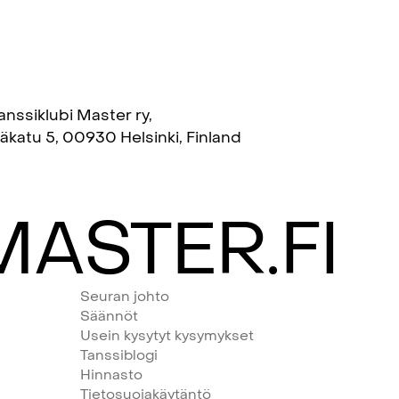
anssiklubi Master ry,
täkatu 5, 00930 Helsinki, Finland
ASTER.FI
Seuran johto
Säännöt
Usein kysytyt kysymykset
Tanssiblogi
Hinnasto
Tietosuojakäytäntö