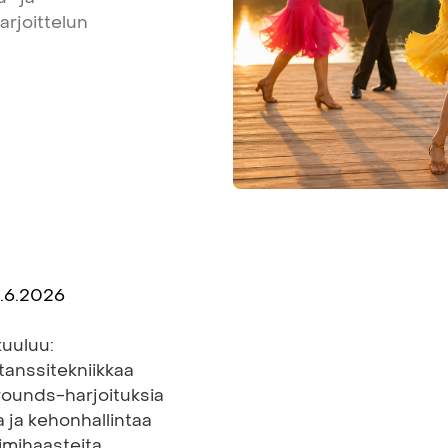
arjoittelun
5.6.2026
kuuluu:
otanssitekniikkaa
rounds-harjoituksia
ia ja kehonhallintaa
iimihaasteita