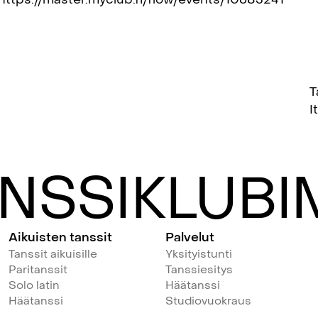
T
I
NSSIKLUBIM
Aikuisten tanssit
Palvelut
Tanssit aikuisille
Yksityistunti
Paritanssit
Tanssiesitys
Solo latin
Häätanssi
Häätanssi
Studiovuokraus