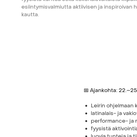
esiintymisvalmiutta
aktiivisen
ja
inspiroivan
h
kautta.
📅 Ajankohta: 22.–2
Leirin ohjelmaan 
latinalais- ja vaki
performance- ja 
fyysistä aktivoint
luovia tunteja ja t