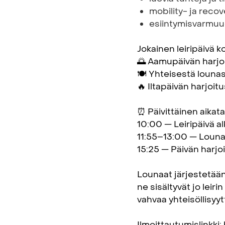
mobility- ja recov
esiintymisvarmuud
Jokainen leiripäivä k
🌅 Aamupäivän harjo
🍽️ Yhteisestä louna
🔥 Iltapäivän harjoit
⏰ Päivittäinen aikata
10:00 — Leiripäivä a
11:55–13:00 — Loun
15:25 — Päivän harjo
Lounaat järjestetään
ne sisältyvät jo leir
vahvaa yhteisöllisyy
Ilmoittautumislinkki