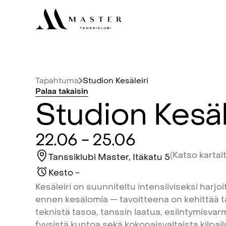
Tapahtuma
Studion
Kesäleiri
Palaa
takaisin
Studion
Kesäl
22.06
-
25.06
(Katso
kartal
Tanssiklubi
Master,
Itäkatu
5
Kesto
-
Kesäleiri
on
suunniteltu
intensiiviseksi
harjoi
ennen
kesälomia
—
tavoitteena
on
kehittää
t
teknistä
tasoa,
tanssin
laatua,
esiintymisvar
fyysistä
kuntoa
sekä
kokonaisvaltaista
kilpai