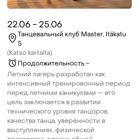
22.06
-
25.06
Танцевальный
клуб
Master,
Itäkatu
5
(Katso
kartalta)
Продолжительность
-
Летний
лагерь
разработан
как
интенсивный
тренировочный
период
перед
летними
каникулами
—
его
цель
заключается
в
развитии
технического
уровня
танцоров,
качества
танца,
уверенности
в
выступлениях,
физической