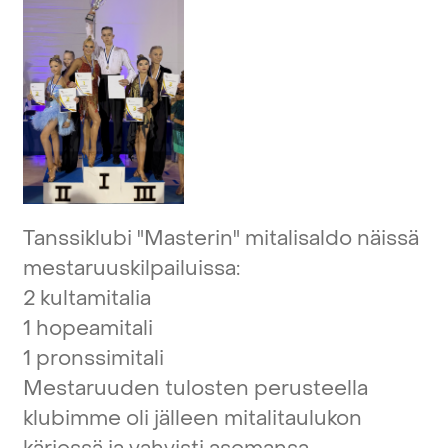
Tanssiklubi
"Masterin"
mitalisaldo
näissä
mestaruuskilpailuissa:
2
kultamitalia
1
hopeamitali
1
pronssimitali
Mestaruuden
tulosten
perusteella
klubimme
oli
jälleen
mitalitaulukon