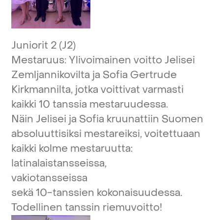
Juniorit
2
(J2)
Mestaruus:
Ylivoimainen
voitto
Jelisei
Zemljannikovilta
ja
Sofia
Gertrude
Kirkmannilta,
jotka
voittivat
varmasti
kaikki
10
tanssia
mestaruudessa.
Näin
Jelisei
ja
Sofia
kruunattiin
Suomen
absoluuttisiksi
mestareiksi,
voitettuaan
kaikki
kolme
mestaruutta:
latinalaistansseissa,
vakiotansseissa
sekä
10-tanssien
kokonaisuudessa.
Todellinen
tanssin
riemuvoitto!