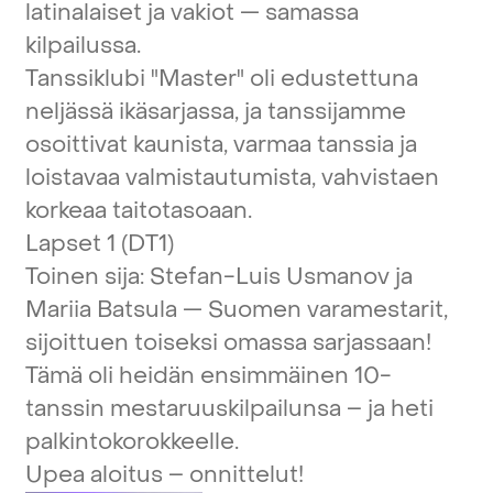
latinalaiset
ja
vakiot
—
samassa
kilpailussa.
Tanssiklubi
"Master"
oli
edustettuna
neljässä
ikäsarjassa,
ja
tanssijamme
osoittivat
kaunista,
varmaa
tanssia
ja
loistavaa
valmistautumista,
vahvistaen
korkeaa
taitotasoaan.
Lapset
1
(DT1)
Toinen
sija:
Stefan-Luis
Usmanov
ja
Mariia
Batsula
—
Suomen
varamestarit,
sijoittuen
toiseksi
omassa
sarjassaan!
Tämä
oli
heidän
ensimmäinen
10-
tanssin
mestaruuskilpailunsa
–
ja
heti
palkintokorokkeelle.
Upea
aloitus
–
onnittelut!