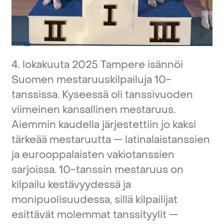
4.
lokakuuta
2025
Tampere
isännöi
Suomen
mestaruuskilpailuja
10-
tanssissa.
Kyseessä
oli
tanssivuoden
viimeinen
kansallinen
mestaruus.
Aiemmin
kaudella
järjestettiin
jo
kaksi
tärkeää
mestaruutta
—
latinalaistanssien
ja
eurooppalaisten
vakiotanssien
sarjoissa.
10-tanssin
mestaruus
on
kilpailu
kestävyydessä
ja
monipuolisuudessa,
sillä
kilpailijat
esittävät
molemmat
tanssityylit
—