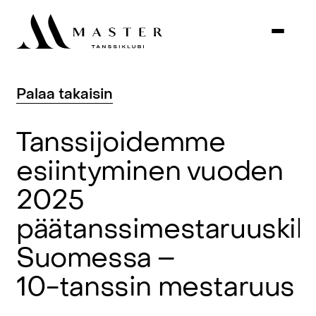
Palaa
takaisin
Tanssijoidemme
esiintyminen
vuoden
2025
päätanssimestaruuskilp
Suomessa
–
10-tanssin
mestaruus