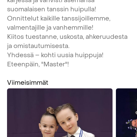
kärjessä
ja
vahvisti
asemansa
suomalaisen
tanssin
huipulla!
Onnittelut
kaikille
tanssijoillemme,
valmentajille
ja
vanhemmille!
Kiitos
tuestanne,
uskosta,
ahkeruudesta
ja
omistautumisesta.
Yhdessä
–
kohti
uusia
huippuja!
Eteenpäin,
"Master"!
Viimeisimmät