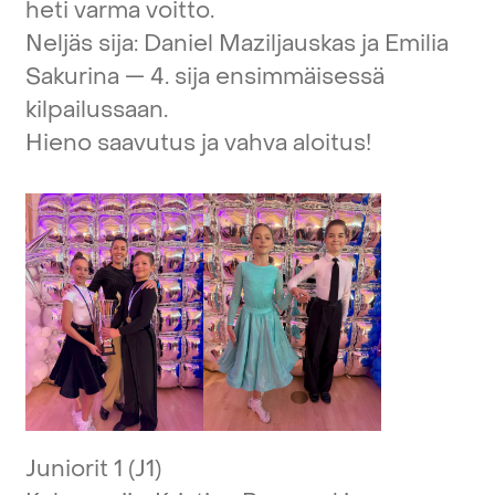
heti
varma
voitto.
Neljäs
sija:
Daniel
Maziljauskas
ja
Emilia
Sakurina
—
4.
sija
ensimmäisessä
kilpailussaan.
Hieno
saavutus
ja
vahva
aloitus!
Juniorit
1
(J1)