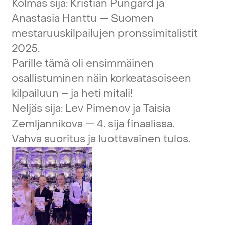
Kolmas
sija:
Kristian
Pungard
ja
Anastasia
Hanttu
—
Suomen
mestaruuskilpailujen
pronssimitalistit
2025.
Parille
tämä
oli
ensimmäinen
osallistuminen
näin
korkeatasoiseen
kilpailuun
–
ja
heti
mitali!
Neljäs
sija:
Lev
Pimenov
ja
Taisia
Zemljannikova
—
4.
sija
finaalissa.
Vahva
suoritus
ja
luottavainen
tulos.