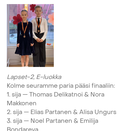
Lapset-2,
E-luokka
Kolme
seuramme
paria
pääsi
finaaliin:
1.
sija
—
Thomas
Delikatnoi
&
Nora
Makkonen
2.
sija
—
Elias
Partanen
&
Alisa
Ungurs
3.
sija
—
Noel
Partanen
&
Emilija
Bondareva