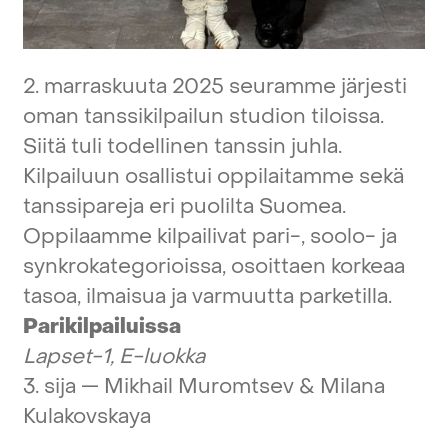
2.
marraskuuta
2025
seuramme
järjesti
oman
tanssikilpailun
studion
tiloissa.
Siitä
tuli
todellinen
tanssin
juhla.
Kilpailuun
osallistui
oppilaitamme
sekä
tanssipareja
eri
puolilta
Suomea.
Oppilaamme
kilpailivat
pari-,
soolo-
ja
synkrokategorioissa,
osoittaen
korkeaa
tasoa,
ilmaisua
ja
varmuutta
parketilla.
Parikilpailuissa
Lapset-1,
E-luokka
3.
sija
—
Mikhail
Muromtsev
&
Milana
Kulakovskaya