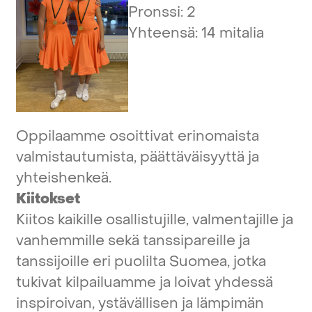
Pronssi:
2
Yhteensä:
14
mitalia
Oppilaamme
osoittivat
erinomaista
valmistautumista,
päättäväisyyttä
ja
yhteishenkeä.
Kiitokset
Kiitos
kaikille
osallistujille,
valmentajille
ja
vanhemmille
sekä
tanssipareille
ja
tanssijoille
eri
puolilta
Suomea,
jotka
tukivat
kilpailuamme
ja
loivat
yhdessä
inspiroivan,
ystävällisen
ja
lämpimän