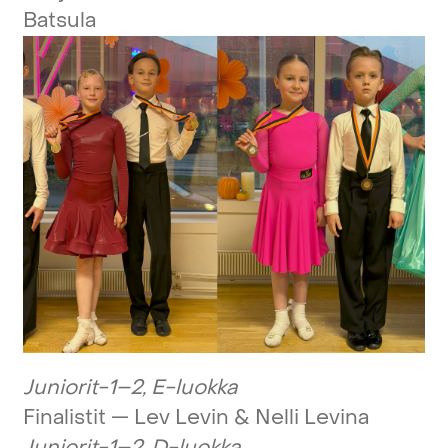
Batsula
Juniorit-1–2,
E-luokka
Finalistit
—
Lev
Levin
&
Nelli
Levina
Juniorit-1–2,
D-luokka