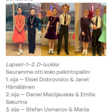
Lapset-1–2,
D-luokka
Seuramme
otti
koko
palkintopallin:
1.
sija
—
Elisei
Dobrovidov
&
Janet
Hämäläinen
2.
sija
—
Daniel
Maziljauskas
&
Emilia
Sakurina
3.
sija
—
Stefan
Usmanov
&
Mariia