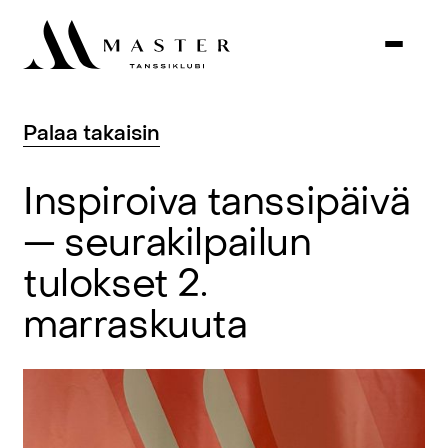
Palaa
takaisin
Inspiroiva
tanssipäivä
—
seurakilpailun
tulokset
2.
marraskuuta