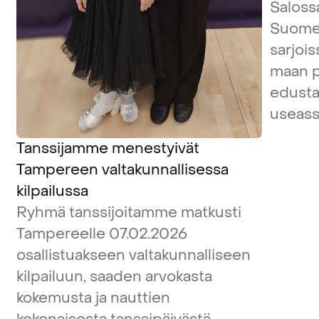
Salossa
Suome
sarjois
maan pa
edustaj
useass
Tanssijamme menestyivät
Tampereen valtakunnallisessa
kilpailussa
Ryhmä tanssijoitamme matkusti
Tampereelle 07.02.2026
osallistuakseen valtakunnalliseen
kilpailuun, saaden arvokasta
kokemusta ja nauttien