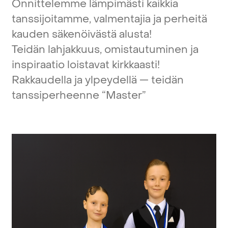
Onnittelemme
lämpimästi
kaikkia
tanssijoitamme,
valmentajia
ja
perheitä
kauden
säkenöivästä
alusta!
Teidän
lahjakkuus,
omistautuminen
ja
inspiraatio
loistavat
kirkkaasti!
Rakkaudella
ja
ylpeydellä
—
teidän
tanssiperheenne
“Master”