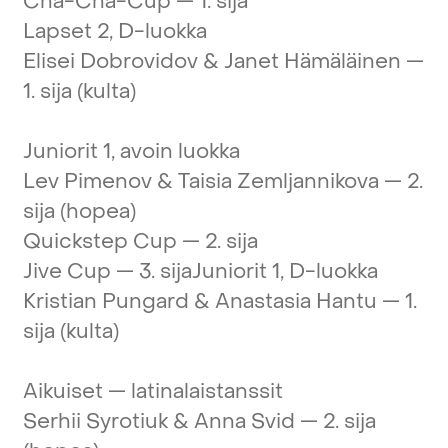
Cha-Cha-Cup
—
1.
sija
Lapset
2,
D-luokka
Elisei
Dobrovidov
&
Janet
Hämäläinen
—
1.
sija
(kulta)
Juniorit
1,
avoin
luokka
Lev
Pimenov
&
Taisia
Zemljannikova
—
2.
sija
(hopea)
Quickstep
Cup
—
2.
sija
Jive
Cup
—
3.
sija
Juniorit
1,
D-luokka
Kristian
Pungard
&
Anastasia
Hantu
—
1.
sija
(kulta)
Aikuiset
—
latinalaistanssit
Serhii
Syrotiuk
&
Anna
Svid
—
2.
sija