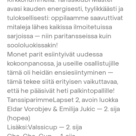
avasi
kauden
energisesti,
tyylikkäästi
ja
tuloksellisesti:
oppilaamme
saavuttivat
mitaleja
lähes
kaikissa
ilmoitetuissa
sarjoissa
—
niin
paritansseissa
kuin
soololuokissakin!
Monet
parit
esiintyivät
uudessa
kokoonpanossa,
ja
useille
osallistujille
tämä
oli
heidän
ensiesiintyminen
—
tämä
tekee
siitä
erityisen
vaikuttavaa,
että
he
pääsivät
heti
palkintopallille!
Tanssiparimme
Lapset
2,
avoin
luokka
Eldar
Vorobjev
&
Emilija
Jukic
—
2.
sija
(hopea)
Lisäksi:
Valssicup
—
2.
sija