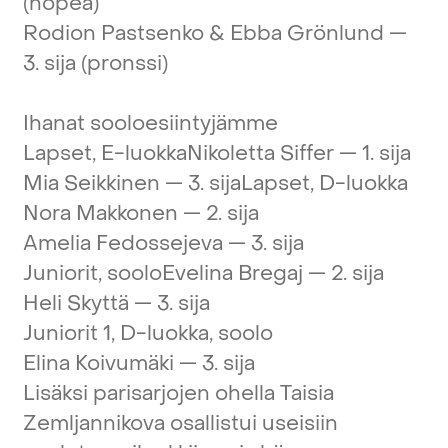
(hopea)
Rodion
Pastsenko
&
Ebba
Grönlund
—
3.
sija
(pronssi)
Ihanat
sooloesiintyjämme
Lapset,
E-luokka
Nikoletta
Siffer
—
1.
sija
Mia
Seikkinen
—
3.
sija
Lapset,
D-luokka
Nora
Makkonen
—
2.
sija
Amelia
Fedossejeva
—
3.
sija
Juniorit,
soolo
Evelina
Bregaj
—
2.
sija
Heli
Skyttä
—
3.
sija
Juniorit
1,
D-luokka,
soolo
Elina
Koivumäki
—
3.
sija
Lisäksi
parisarjojen
ohella
Taisia
Zemljannikova
osallistui
useisiin