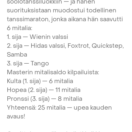
soolotanssiluokkiin
—
ja
hänen
suorituksistaan
muodostui
todellinen
tanssimaraton,
jonka
aikana
hän
saavutti
6
mitalia:
1.
sija
—
Wienin
valssi
2.
sija
—
Hidas
valssi,
Foxtrot,
Quickstep,
Samba
3.
sija
—
Tango
Masterin
mitalisaldo
kilpailuista:
Kulta
(1.
sija)
—
6
mitalia
Hopea
(2.
sija)
—
11
mitalia
Pronssi
(3.
sija)
—
8
mitalia
Yhteensä:
25
mitalia
—
upea
kauden
avaus!