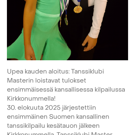
Upea
kauden
aloitus:
Tanssiklubi
Masterin
loistavat
tulokset
ensimmäisessä
kansallisessa
kilpailussa
Kirkkonummella!
30.
elokuuta
2025
järjestettiin
ensimmäinen
Suomen
kansallinen
tanssikilpailu
kesätauon
jälkeen
Kirkkonummella.
Tanssiklubi
Master