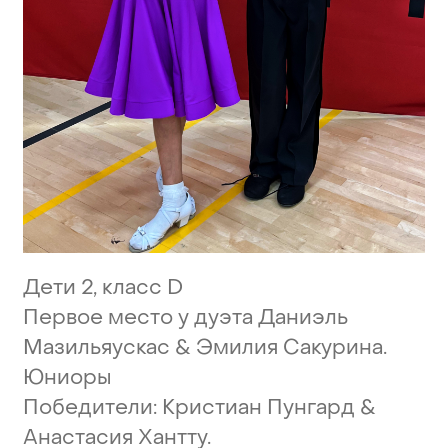
Дети
2,
класс
D
Первое
место
у
дуэта
Даниэль
Мазильяускас
&
Эмилия
Сакурина.
Юниоры
Победители:
Кристиан
Пунгард
&
Анастасия
Хантту.