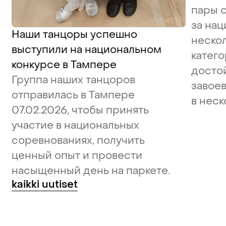
пары 
за нац
Наши танцоры успешно
неско
выступили на национальном
катего
конкурсе в Тампере
досто
Группа наших танцоров
завое
отправилась в Тампере
в неск
07.02.2026, чтобы принять
участие в национальных
соревнованиях, получить
ценный опыт и провести
насыщенный день на паркете.
kaikki uutiset