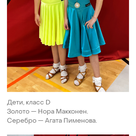
Дети,
класс
D
Золото
—
Нора
Макконен.
Серебро
—
Агата
Пименова.