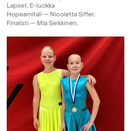
Lapset,
E-luokka
Hopeamitali
—
Nicoletta
Siffer.
Finalisti
—
Mia
Seikkinen.