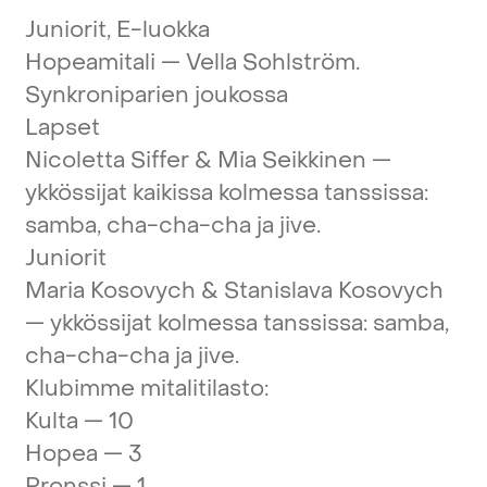
Juniorit,
E-luokka
Hopeamitali
—
Vella
Sohlström.
Synkroniparien
joukossa
Lapset
Nicoletta
Siffer
&
Mia
Seikkinen
—
ykkössijat
kaikissa
kolmessa
tanssissa:
samba,
cha-cha-cha
ja
jive.
Juniorit
Maria
Kosovych
&
Stanislava
Kosovych
—
ykkössijat
kolmessa
tanssissa:
samba,
cha-cha-cha
ja
jive.
Klubimme
mitalitilasto:
Kulta
—
10
Hopea
—
3
Pronssi
—
1