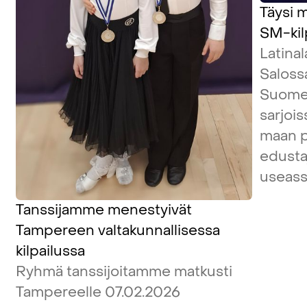
Täysi m
SM-kil
Latina
Salossa
Suome
sarjois
maan pa
edustaj
useass
Tanssijamme menestyivät
Tampereen valtakunnallisessa
kilpailussa
Ryhmä tanssijoitamme matkusti
Tampereelle 07.02.2026