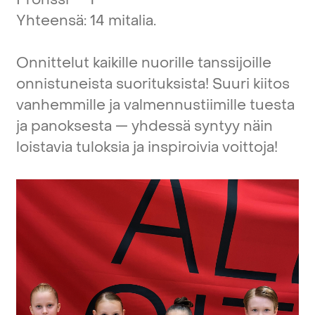
Yhteensä:
14
mitalia.
Onnittelut
kaikille
nuorille
tanssijoille
onnistuneista
suorituksista!
Suuri
kiitos
vanhemmille
ja
valmennustiimille
tuesta
ja
panoksesta
—
yhdessä
syntyy
näin
loistavia
tuloksia
ja
inspiroivia
voittoja!