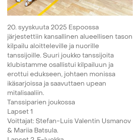
20.
syyskuuta
2025
Espoossa
järjestettiin
kansallinen
alueellisen
tason
kilpailu
aloitteleville
ja
nuorille
tanssijoille.
Suuri
joukko
tanssijoita
klubistamme
osallistui
kilpailuun
ja
erottui
edukseen,
johtaen
monissa
ikäsarjoissa
ja
saavuttaen
upean
mitalisaaliin.
Tanssiparien
joukossa
Lapset
1
Voittajat:
Stefan-Luis
Valentin
Usmanov
&
Mariia
Batsula.
Lapset
2,
E-luokka