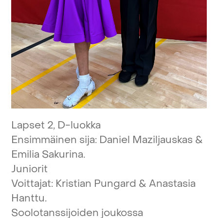
Lapset
2,
D-luokka
Ensimmäinen
sija:
Daniel
Maziljauskas
&
Emilia
Sakurina.
Juniorit
Voittajat:
Kristian
Pungard
&
Anastasia
Hanttu.
Soolotanssijoiden
joukossa