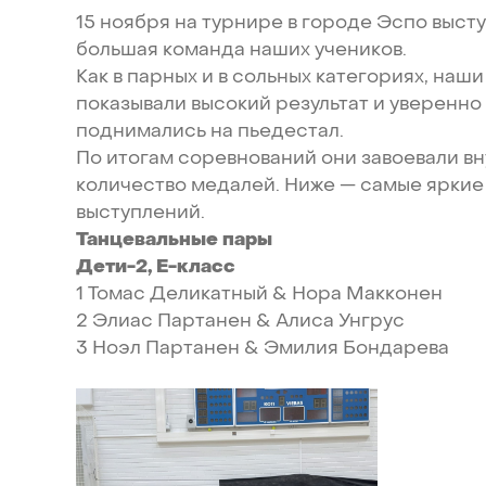
15
ноября
на
турнире
в
городе
Эспо
выст
большая
команда
наших
учеников.
Как
в
парных
и
в
сольных
категориях,
наши
показывали
высокий
результат
и
уверенно
поднимались
на
пьедестал.
По
итогам
соревнований
они
завоевали
вн
количество
медалей.
Ниже
—
самые
яркие
выступлений.
Танцевальные
пары
Дети-2,
Е-класс
1
Томас
Деликатный
&
Нора
Макконен
2
Элиас
Партанен
&
Алиса
Унгрус
3
Ноэл
Партанен
&
Эмилия
Бондарева