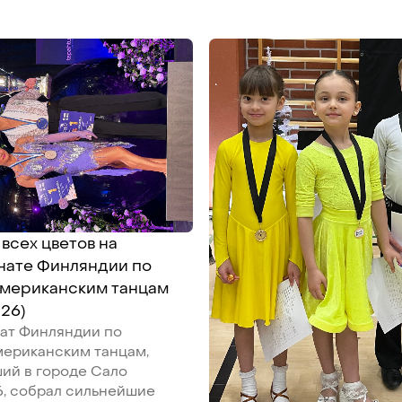
всех цветов на
нате Финляндии по
американским танцам
026)
ат Финляндии по
мериканским танцам,
ий в городе Сало
26, собрал сильнейшие