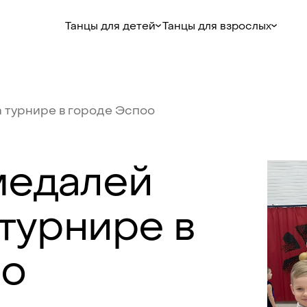
Танцы для детей
Танцы для взрослых
а
турнире
в
городе
Эспоо
медалей
турнире
в
о