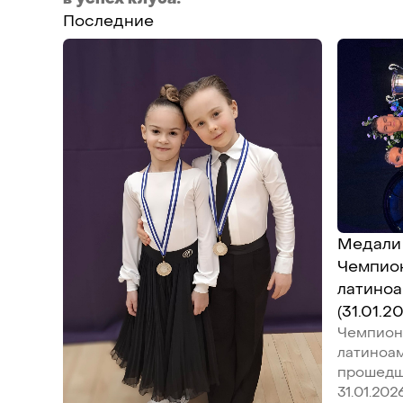
Последние
Медали 
Чемпио
латино
(31.01.2
Чемпион
латиноа
прошедш
31.01.20