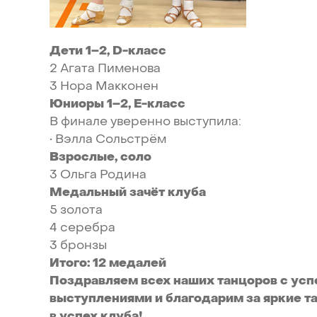
Дети
1–2,
D-класс
2
Агата
Пименова
3
Нора
Макконен
Юниоры
1–2,
Е-класс
В
финале
уверенно
выступила:
•
Вэлла
Сольстрём
Взрослые,
соло
3
Ольга
Родина
Медальный
зачёт
клуба
5
золота
4
серебра
3
бронзы
Итого:
12
медалей
Поздравляем
всех
наших
танцоров
с
усп
выступлениями
и
благодарим
за
яркие
т
в
успех
клуба!