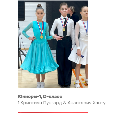
Юниоры-1,
D-класс
1
Кристиан
Пунгард
&
Анастасия
Ханту