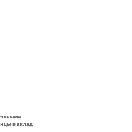
ешными
анцы
и
вклад