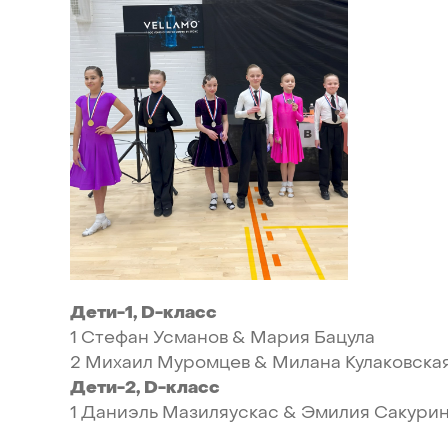
Дети-1,
D-класс
1
Стефан
Усманов
&
Мария
Бацула
2
Михаил
Муромцев
&
Милана
Кулаковска
Дети-2,
D-класс
1
Даниэль
Мазиляускас
&
Эмилия
Сакури