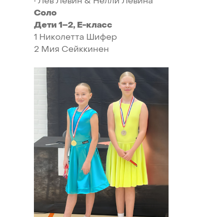
•
Лев
Левин
&
Нелли
Левина
Соло
Дети
1–2,
Е-класс
1
Николетта
Шифер
2
Мия
Сейккинен