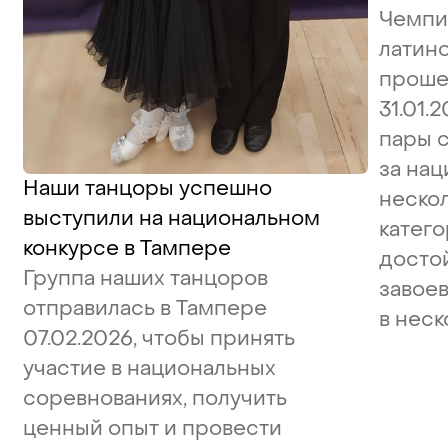
Чемпи
латин
проше
31.01.
пары 
за нац
Наши танцоры успешно
неско
выступили на национальном
катего
конкурсе в Тампере
досто
Группа наших танцоров
завое
отправилась в Тампере
в неск
07.02.2026, чтобы принять
участие в национальных
соревнованиях, получить
ценный опыт и провести