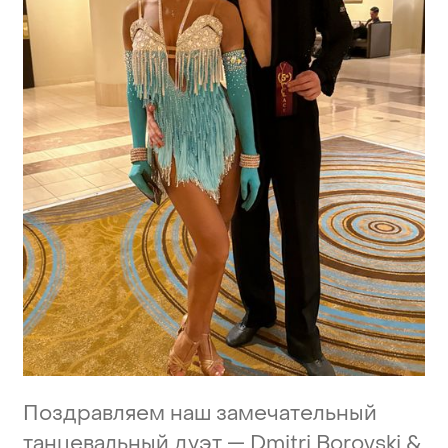
Поздравляем
наш
замечательный
танцевальный
дуэт
—
Dmitri
Borovski
&