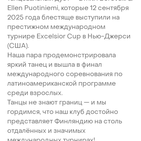
Ellen
Puotiniemi,
которые
12
сентября
2025
года
блестяще
выступили
на
престижном
международном
турнире
Excelsior
Cup
в
Нью-Джерси
(США).
Наша
пара
продемонстрировала
яркий
танец
и
вышла
в
финал
международного
соревнования
по
латиноамериканской
программе
среди
взрослых.
Танцы
не
знают
границ
—
и
мы
гордимся,
что
наш
клуб
достойно
представляет
Финляндию
на
столь
отдалённых
и
значимых
международных
турнирах!