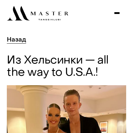
Назад
Из
Хельсинки
—
all
the
way
to
U.S.A.!