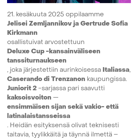
21.
kesäkuuta
2025
oppilaamme
Jelisei
Zemljannikov
ja
Gertrude
Sofia
Kirkmann
osallistuivat
arvostettuun
Deluxe
Cup
-kansainväliseen
tanssiturnaukseen
,
joka
järjestettiin
aurinkoisessa
Italiassa
,
Caserando
di
Trenzanon
kaupungissa.
Juniorit
2
-sarjassa
pari
saavutti
kaksoisvoiton
—
ensimmäisen
sijan
sekä
vakio-
että
latinalaistansseissa
.
Heidän
esityksensä
olivat
teknisesti
taitavia,
tyylikkäitä
ja
täynnä
ilmettä
–