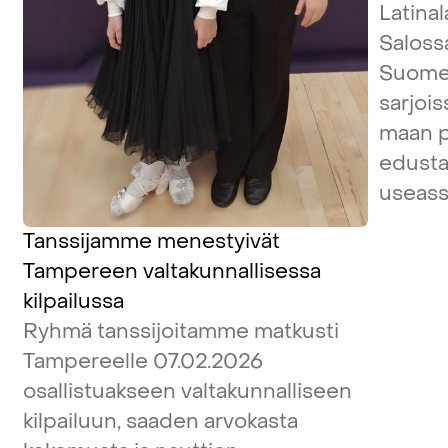
Latina
Salossa
Suome
sarjois
maan pa
edustaj
useass
Tanssijamme menestyivät
Tampereen valtakunnallisessa
kilpailussa
Ryhmä tanssijoitamme matkusti
Tampereelle 07.02.2026
osallistuakseen valtakunnalliseen
kilpailuun, saaden arvokasta