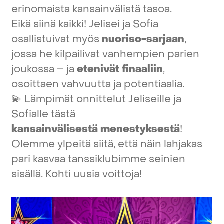
erinomaista
kansainvälistä
tasoa.
Eikä
siinä
kaikki!
Jelisei
ja
Sofia
osallistuivat
myös
nuoriso-sarjaan
,
jossa
he
kilpailivat
vanhempien
parien
joukossa
–
ja
etenivät
finaaliin
,
osoittaen
vahvuutta
ja
potentiaalia.
💫
Lämpimät
onnittelut
Jeliseille
ja
Sofialle
tästä
kansainvälisestä
menestyksestä
!
Olemme
ylpeitä
siitä,
että
näin
lahjakas
pari
kasvaa
tanssiklubimme
seinien
sisällä.
Kohti
uusia
voittoja!