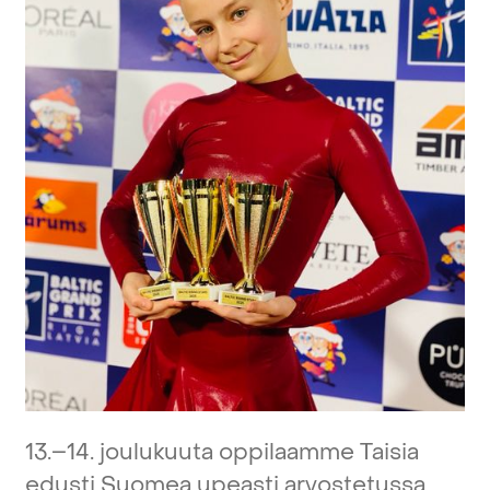
13.–14.
joulukuuta
oppilaamme
Taisia
edusti
Suomea
upeasti
arvostetussa