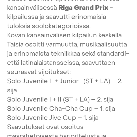
kansainvälisessä
Riga
Grand
Prix
-
kilpailussa
ja
saavutti
erinomaisia
tuloksia
soolokategorioissa.
Kovan
kansainvälisen
kilpailun
keskellä
Taisia
osoitti
varmuutta,
musikaalisuutta
ja
erinomaista
tekniikkaa
sekä
standardi-
että
latinalaistansseissa,
saavuttaen
seuraavat
sijoitukset:
Solo
Juvenile
II
+
Junior
I
(ST
+
LA)
–
2.
sija
Solo
Juvenile
I
+
II
(ST
+
LA)
–
2.
sija
Solo
Juvenile
Cha-Cha
Cup
–
1.
sija
Solo
Juvenile
Jive
Cup
–
1.
sija
Saavutukset
ovat
osoitus
määrätietoisesta
harjoittelusta
ja