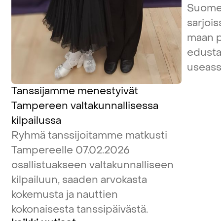
Suome
sarjois
maan pa
edustaj
useass
Tanssijamme menestyivät
Tampereen valtakunnallisessa
kilpailussa
Ryhmä tanssijoitamme matkusti
Tampereelle 07.02.2026
osallistuakseen valtakunnalliseen
kilpailuun, saaden arvokasta
kokemusta ja nauttien
kokonaisesta tanssipäivästä.