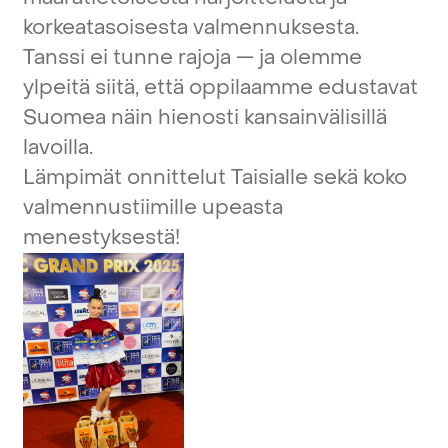
korkeatasoisesta
valmennuksesta.
Tanssi
ei
tunne
rajoja
—
ja
olemme
ylpeitä
siitä,
että
oppilaamme
edustavat
Suomea
näin
hienosti
kansainvälisillä
lavoilla.
Lämpimät
onnittelut
Taisialle
sekä
koko
valmennustiimille
upeasta
menestyksestä!