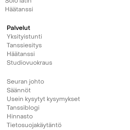
Solo latin
Häätanssi
Palvelut
Yksityistunti
Tanssiesitys
Häätanssi
Studiovuokraus
Seuran johto
Säännöt
Usein kysytyt kysymykset
Tanssiblogi
Hinnasto
Tietosuojakäytäntö