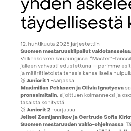
yhden
askele
täydellisestä
12.
huhtikuuta
2025
järjestettiin
Suomen
mestaruuskilpailut
vakiotansseiss
Valkeakosken
kaupungissa.
“Master”-tanssi
jälleen
vahvasti
edustettuna
—
parimme
esit
ja
määrätietoista
tanssia
kansallisella
huipull
🥉
Juniorit
1
-sarjassa
Maximilian
Pehkonen
ja
Olivia
Ignatyeva
sa
pronssimitalin
,
sijoittuen
kolmanneksi
ja
oso
tasaista
kehitystä.
🥇
Juniorit
2
-sarjassa
Jelisei
Zemljannikov
ja
Gertrude
Sofia
Kirk
Suomen
mestaruuden
vakio-ohjelmassa
!
T