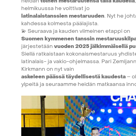
heidän
toinen
mestaruutensa
tällä
kaudella
,
helmikuussa
he
voittivat
jo
latinalaistanssien
mestaruuden
.
Nyt
he
joht
kahdessa
kolmesta
päälajista.
💫
Seuraava
ja
kauden
viimeinen
etappi
on
Suomen
kymmenen
tanssin
mestaruuskilpa
järjestetään
vuoden
2025
jälkimmäisellä
pu
Siellä
ratkaistaan
kokonaismestaruus
yhdist
latinalais-
ja
vakio-ohjelmassa.
Pari
Zemljann
Kirkmann
on
nyt
vain
askeleen
päässä
täydellisestä
kaudesta
–
o
ylpeitä
ja
seuraamme
heidän
matkaansa
inno