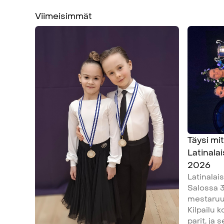
Viimeisimmät
Täysi mit
Latinala
2026
Latinalai
Salossa 3
mestaruud
Kilpailu 
parit, ja 