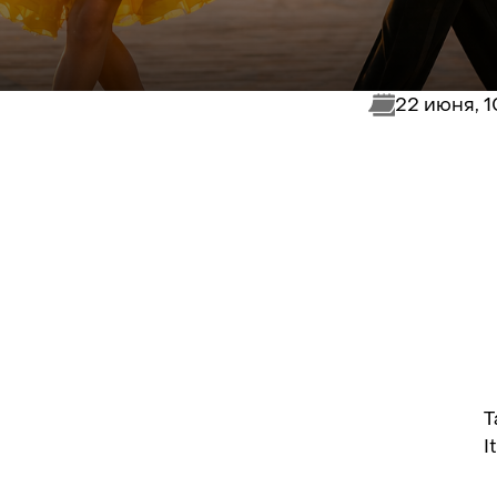
22 июня, 
T
I