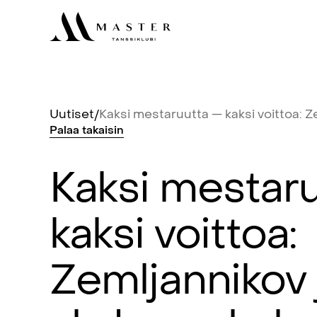
Uutiset
/
Kaksi
mestaruutta
—
kaksi
voittoa:
Z
Palaa
takaisin
Kaksi
mestaru
kaksi
voittoa:
Zemljannikov