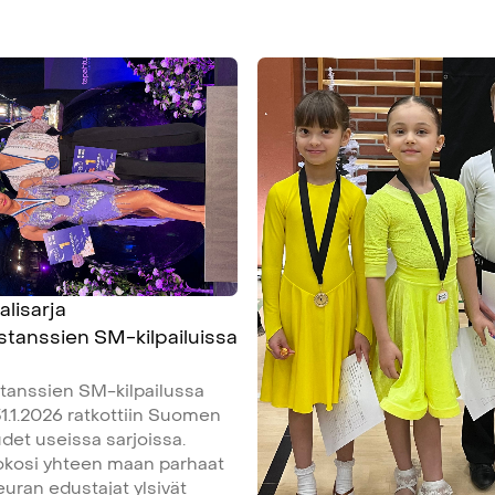
alisarja
istanssien SM-kilpailuissa
stanssien SM-kilpailussa
1.1.2026 ratkottiin Suomen
et useissa sarjoissa.
kokosi yhteen maan parhaat
seuran edustajat ylsivät