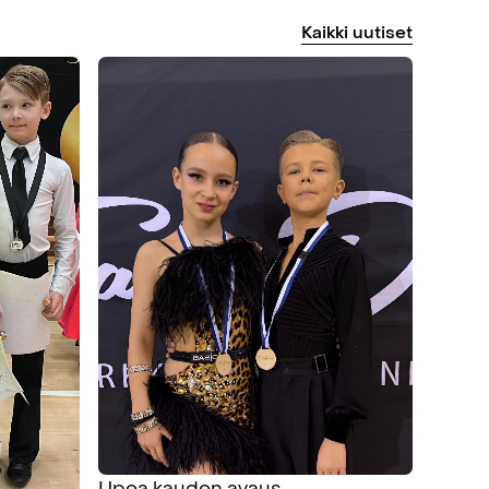
Kaikki
uutiset
Upea kauden avaus