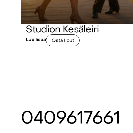
Studion Kesäleiri
Lue lisää
Osta liput
0409617661