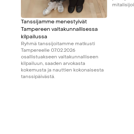
mitalisijo
Tanssijamme menestyivät
Tampereen valtakunnallisessa
kilpailussa
Ryhmä tanssijoitamme matkusti
Tampereelle 07.02.2026
osallistuakseen valtakunnalliseen
kilpailuun, saaden arvokasta
kokemusta ja nauttien kokonaisesta
tanssipäivästä.