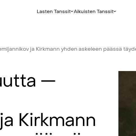
Lasten Tanssit
Aikuisten Tanssit
emljannikov
ja
Kirkmann
yhden
askeleen
päässä
täyde
utta
—
ja
Kirkmann