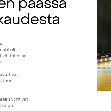
en
päässä
kaudesta
a
klubi
oli
tivät
taitavaa
a.
avuttivat
ittaen
mann
voittivat
ämä
on