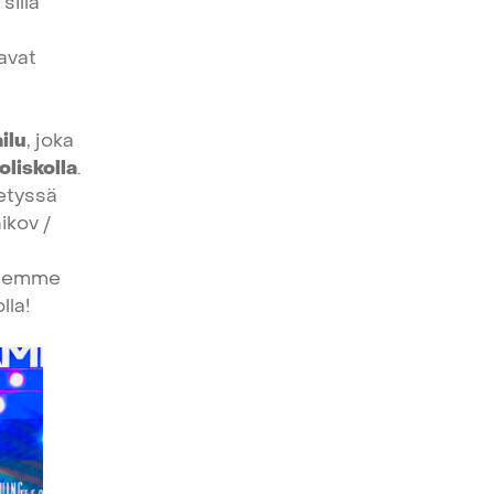
sillä
avat
ilu
,
joka
oliskolla
.
etyssä
ikov
/
lemme
lla!