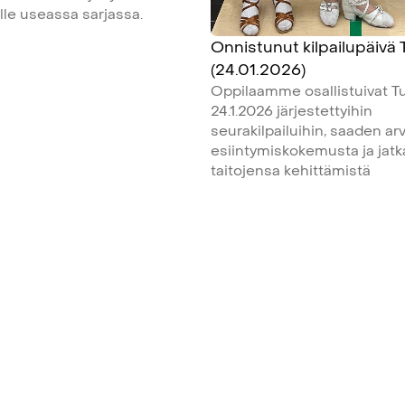
ille useassa sarjassa.
Onnistunut kilpailupäivä
(24.01.2026)
Oppilaamme osallistuivat T
24.1.2026 järjestettyihin
seurakilpailuihin, saaden ar
esiintymiskokemusta ja jat
taitojensa kehittämistä